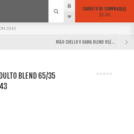
CARRITO DE COMPRAS
0
$0.00
ON 3543
M&O CUELLO V DAMA BLEND 65/...
DULTO BLEND 65/35
543