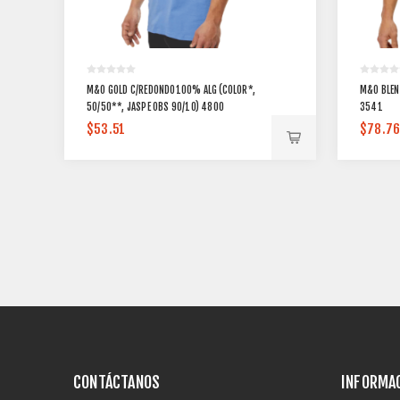
M&O GOLD C/REDONDO100% ALG (COLOR*,
M&O BLEN
50/50**, JASPE OBS 90/10) 4800
3541
$53.51
$78.7
CONTÁCTANOS
INFORMA