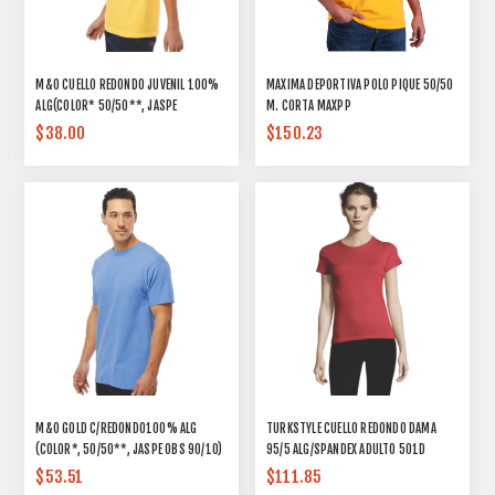
M&O CUELLO REDONDO JUVENIL 100%
MAXIMA DEPORTIVA POLO PIQUE 50/50
ALG(COLOR* 50/50**, JASPE
M. CORTA MAXPP
90/10)4850
$38.00
$150.23
M&O GOLD C/REDONDO100% ALG
TURKSTYLE CUELLO REDONDO DAMA
(COLOR*, 50/50**, JASPE OBS 90/10)
95/5 ALG/SPANDEX ADULTO 501D
4800
$53.51
$111.85